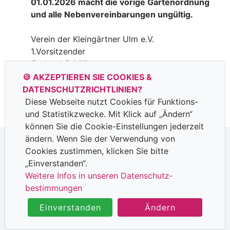
01.01.2026 macht die vorige Gartenordnung
und alle Nebenvereinbarungen ungültig.
Verein der Kleingärtner Ulm e.V.
1.Vorsitzender
Gerhard Schilling
🍪 AKZEPTIEREN SIE COOKIES &
Gartenordnung 2026 doc
Herunterladen
DATENSCHUTZ­RICHTLINIEN?
Diese Webseite nutzt Cookies für Funktions-
und Statistik­zwecke. Mit Klick auf „Ändern“
können Sie die Cookie-Ein­stellungen jederzeit
ändern. Wenn Sie der Verwendung von
Cookies zustimmen, klicken Sie bitte
Datenschutzhinweise
|
Impressum
„Einverstanden“.
Weitere Infos in unseren Datenschutz­
bestimmungen
©2026 Alle Rechte vorbehalten.
Powered by
SEWOBE
Einverstanden
Ändern