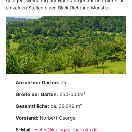
gelegen, weitläufig am Hang aufgebaut und bietet an
einzelnen Stellen einen Blick Richtung Münster.
Anzahl der Gärten:
75
Größe der Gärten:
250-600m²
Gesamtfläche:
ca. 28.049 m²
Vorstand:
Norbert George
E-Mail:
eschle@kleingaertner-ulm.de