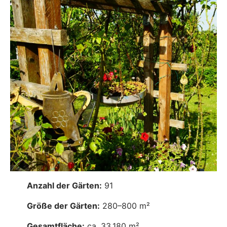
Anzahl der Gärten:
91
Größe der Gärten:
280–800 m²
Gesamtfläche:
ca. 33.180 m²