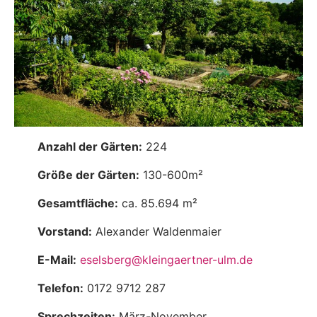
Anzahl der Gärten:
224
Größe der Gärten:
130-600m²
Gesamtfläche:
ca. 85.694 m²
Vorstand:
Alexander Waldenmaier
E-Mail:
eselsberg@kleingaertner-ulm.de
Telefon:
0172 9712 287
Sprechzeiten:
März-November